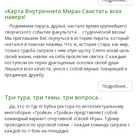
«Карта Внутреннего Мира» Свистать всех
наверх!
Поднимаем паруса, друзья, настало время крупнейшего
творческого события факультета … студенческой весны!
Мы приглашаем Вас окунуться в историю пирата, который
скитался в поисках наживы. Что ж, история стара, как мир,
только судьба сыграла с ним злую шутку. Слепо искав цель
своей жизни, навлек на себя проклятие свитка. С каждым
поступком он терял драгоценные осколки своей души.
Лишался всех качеств, унося с собой верных товарищей и
преданную дружбу.
Подробнее...
Три тура, три темы, три вопроса…
Да, это III тур XI Кубка ректора по интеллектуальному
многоборью «Тройка». «Тройка» представляет собой
командный вариант спортивной «Своей Игры». Турнир
проводился по круговой схеме – каждая команда сыграла с
каждой по 1 бою на площадке.