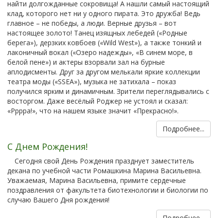
найти долгожданные сокровища! А нашли самый настоящий
клад, которого нет ни у одного пирата. Это дружба! Ведь
главное – не победы, а люди. Верные друзья – вот
настоящее золото! Танец изящных лебедей («Родные
берега»), дерзких ковбоев («Wild West»), а также тонкий и
лаконичный вокал («Озеро надежды», «В синем море, в
белой пене») и актеры взорвали зал на бурные
аплодисменты. Друг за другом мелькали яркие коллекции
театра моды («SSEA»), музыка не затихала – показ
получился ярким и динамичным. Зрители переглядывались с
восторгом. Даже весёлый Роджер не устоял и сказал:
«Рррра!», что на нашем языке значит «Прекрасно!».
Подробнее...
С Днем Рождения!
Сегодня свой День Рождения празднует заместитель
декана по учебной части Ромашкина Марина Васильевна.
Уважаемая, Марина Васильевна, примите сердечные
поздравления от факультета биотехнологии и биологии по
случаю Вашего Дня рождения!
Подробнее...