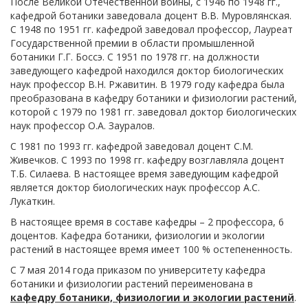
После Великой Отечественной войны, с 1946 по 1948 гг.,
кафедрой ботаники заведовала доцент В.В. Муровлянская.
С 1948 по 1951 гг. кафедрой заведовал профессор, Лауреат
Государственной премии в области промышленной
ботаники Г.Г. Боссэ. С 1951 по 1978 гг. на должности
заведующего кафедрой находился доктор биологических
наук профессор В.Н. Ржавитин. В 1979 году кафедра была
преобразована в кафедру ботаники и физиологии растений,
которой с 1979 по 1981 гг. заведовал доктор биологических
наук профессор О.А. Зауралов.
С 1981 по 1993 гг. кафедрой заведовал доцент С.М.
Живечков. С 1993 по 1998 гг. кафедру возглавляла доцент
Т.Б. Силаева. В настоящее время заведующим кафедрой
является доктор биологических наук профессор А.С.
Лукаткин.
В настоящее время в составе кафедры – 2 профессора, 6
доцентов. Кафедра ботаники, физиологии и экологии
растений в настоящее время имеет 100 % остепененность.
С 7 мая 2014 года приказом по университету кафедра
ботаники и физиологии растений переименована в
кафедру ботаники, физиологии и экологии растений
.