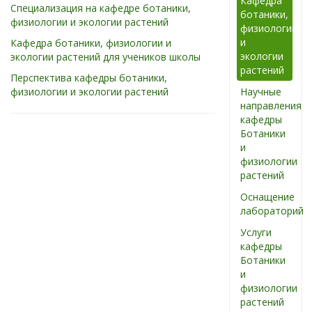
Кафедра
Специализация на кафедре ботаники,
ботаники,
физиологии и экологии растений
физиологии
и
Кафедра ботаники, физиологии и
экологии
экологии растений для учеников школы
растений
Перспектива кафедры ботаники,
физиологии и экологии растений
Научные
направления
кафедры
Ботаники
и
физиологии
растений
Оснащение
лабораторий
Услуги
кафедры
Ботаники
и
физиологии
растений