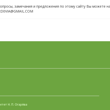
опросы, замечания и предложения по этому сайту Вы можете на
RD0VIА@GМАIL.СОМ
нный университет Н. П. Огарёва