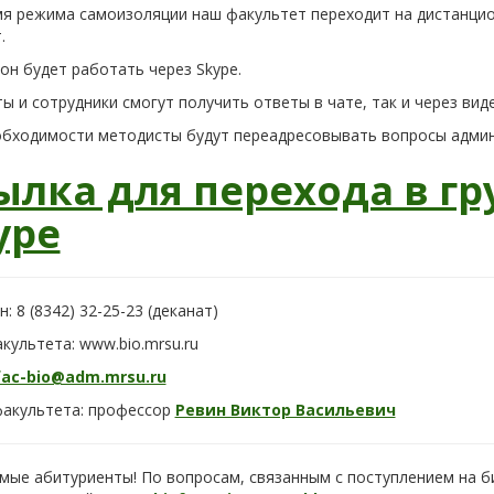
мя режима самоизоляции наш факультет переходит на дистанци
.
он будет работать через Skype.
ы и сотрудники смогут получить ответы в чате, так и через ви
обходимости методисты будут переадресовывать вопросы админ
ылка для перехода в гр
ype
: 8 (8342) 32-25-23 (деканат)
культета: www.bio.mrsu.ru
fac-bio@adm.mrsu.ru
факультета: профессор
Ревин Виктор Васильевич
мые абитуриенты! По вопросам, связанным с поступлением на б