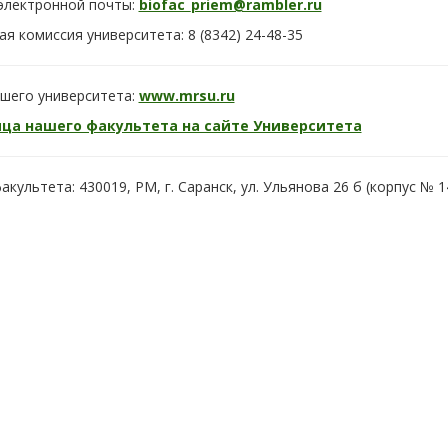
 электронной почты:
biofac_priem@rambler.ru
я комиссия университета: 8 (8342) 24-48-35
ашего университета:
www.mrsu.ru
ца нашего факультета на сайте Университета
акультета: 430019, РМ, г. Саранск, ул. Ульянова 26 б (корпус № 1