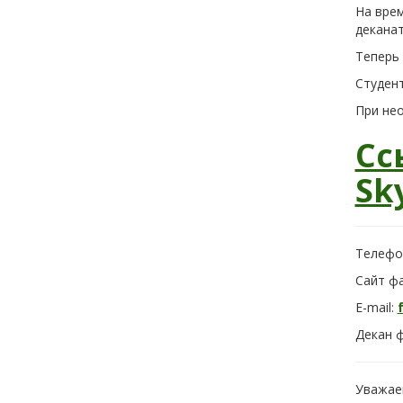
На вре
деканат
Теперь 
Студент
При не
Сс
Sk
Телефон
Сайт фа
E-mail:
Декан 
Уважае