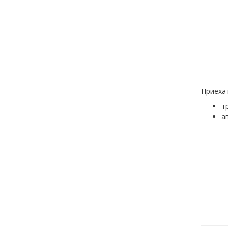
Приехат
т
а