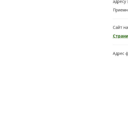
адресу
Приемна
Сайт н
Страни
Адрес ф