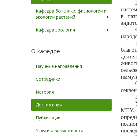
систе
Кафедра ботаники, физиологии и
в пат
экологии растений
эндото
Кафедра зоологии
народ
благо
О кафедре
деяте
живот
Научные направления
сельс
иммуно
Сотрудники
секве
История
Достижения
МГУ».
опред
Публикации
полно
после
Услуги и возможности