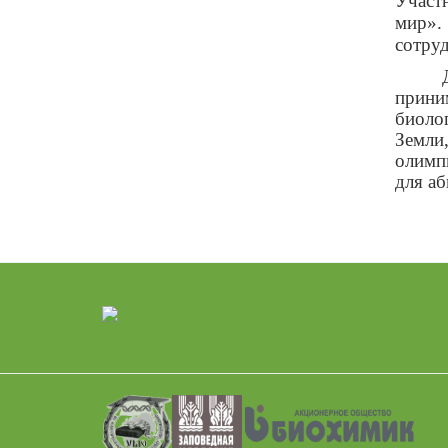
Участ
мир».
сотруд
прини
биоло
Земли
олимп
для аб