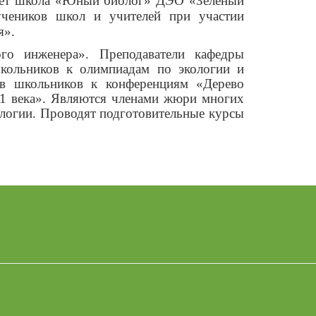
рует школа «Юный биолог» ДЭО «Зеленый
учеников школ и учителей при участии
я».
го инженера». Преподаватели кафедры
школьников к олимпиадам по экологии и
тов школьников к конференциям «Дерево
21 века». Являются членами жюри многих
логии. Проводят подготовительные курсы