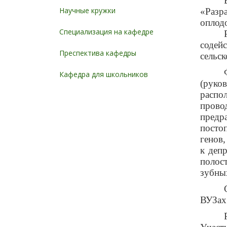
Научные кружки
«Разр
оплод
Специализация на кафедре
содей
Преспектива кафедры
сельск
Кафедра для школьников
(руко
распо
пров
пред
посто
генов
к деп
полос
зубны
ВУЗах 