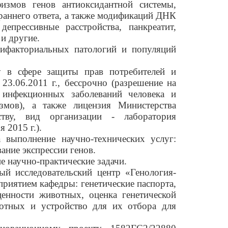
змов генов антиоксидантной системы,
раннего ответа, а также модификаций ДНК
депрессивные расстройства, панкреатит,
и другие.
тифакториальных
патологий и популяций
у в сфере защиты прав потребителей и
23.06.2011 г., бессрочно (разрешение на
й инфекционных заболеваний человека и
змов), а также лицензия Министерства
тву, вид организации - лаборатория
 2015 г.).
выполнение научно-технических услуг:
вание экспрессии генов.
научно-практические задачи.
й исследовательский центр «Генология-
иятием кафедры: генетические паспорта,
енности животных, оценка генетической
вотных и устройство для их отбора для