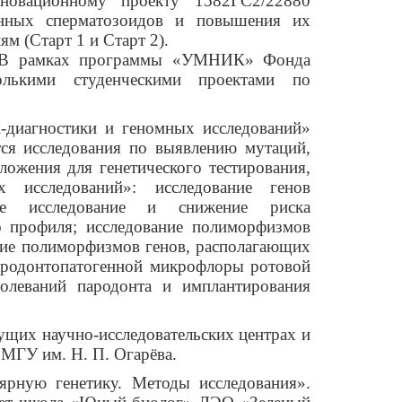
новационному проекту
1582ГС2/22880
ценных
сперматозоидов и повышения их
м (Старт 1 и Старт 2).
ы. В рамках программы «УМНИК» Фонда
олькими студенческими проектами по
-диагностики и геномных исследований»
тся исследования по выявлению мутаций,
ожения для генетического тестирования,
исследований»: исследование генов
ное исследование и снижение риска
 профиля; исследование полиморфизмов
ние полиморфизмов генов, располагающих
пародонтопатогенной микрофлоры ротовой
олеваний пародонта и имплантирования
щих научно-исследовательских центрах и
 МГУ им. Н. П. Огарёва.
ярную генетику. Методы исследования».