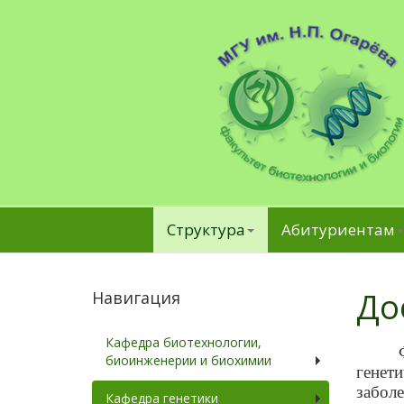
Структура
Абитуриентам
До
Навигация
Кафедра биотехнологии,
биоинженерии и биохимии
генет
заболе
Кафедра генетики