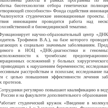
Выполнены работы в рамках программы по ин
аботка биотехнологии отбора генетически полно
отворяющей способности» Фонда
содействия инновация
Реализуются студенческие инновационные проект
ствия инновациям проводится работа над неск
охозяйственной и биомедицинской тематике.
Функционирует научно-образовательный центр «ДНК
водитель Трофимов В.А.), на базе которого проводя
лагающих к социально значимым заболеваниям. Предл
одимого в НОЦ «ДНК-диагностики и геномных 
расположенности к тромбозам: предоперацион
перационных осложнений у больных хирургического
, приводящих к нарушениям беременности; исследова
рессивным расстройствам и психозам; исследование 
ти с целью повышения эффективности лечения заб
х протезов.
Сотрудники регулярно повышают квалификацию в веду
России и на факультете дополнительного образования
Работает студенческий кружок «Введение в молекул