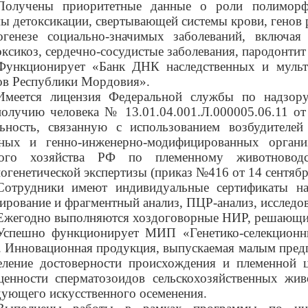
Получены приоритетные данные о роли полиморфи
мы детоксикации, свертывающей системы крови, генов 
огенезе социально-значимых заболеваний, включая 
ксикоз, сердечно-сосудистые заболевания, пародонтит 
Функционирует «Банк ДНК наследственных и муль
ов Республики Мордовия».
Имеется лицензия Федеральной службы по надзор
получию человека № 13.01.04.001.Л.000005.06.11 от 
льность, связанную с использованием возбудителе
ных и генно-инженерно-модифицированных органи
кого хозяйства РФ по племенному животноводс
генетической экспертизы (приказ №416 от 14 сентября
Сотрудники имеют индивидуальные сертификаты на 
нирование и фрагментный анализ, ПЦР-
анализ, исследо
Ежегодно выполняются хоздоговорные НИР, решающие 
Успешно функционирует МИП «Генетико-селекционны
 Инновационная продукция, выпускаемая малым предпр
еление достоверности происхождения и племенной ц
ценности сперматозоидов сельскохозяйственных жи
дующего искусственного осеменения.