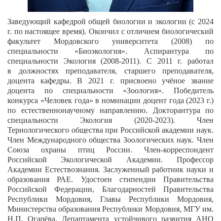
Заведующий кафедрой общей биологии и экологии (с 2024
г. по настоящее время). Окончил с отличием биологический
факультет Мордовского университета (2008) по
специальности «Биоэкология». Аспирантура по
специальности Экология (2008-2011). С 2011 г. работал
в должностях преподавателя, старшего преподавателя,
доцента кафедры. В 2021 г. присвоено учёное звание
доцента по специальности «Зоология». Победитель
конкурса «Человек года» в номинации доцент года (2023 г.)
по естественнонаучному направлению. Докторантура по
специальности Экология (2020-2023). Член
Териологического общества при Российской академии наук.
Член Международного общества Зоологических наук. Член
Союза охраны птиц России. Член-корреспондент
Российской Экологической Академии. Профессор
Академии Естествознания. Заслуженный работник науки и
образования РАЕ. Удостоен стипендии Правительства
Российской Федерации, Благодарностей Правительства
Республики Мордовия, Главы Республики Мордовия,
Министерства образования Республики Мордовия, МГУ им.
Н.П. Огарёва, Департамента устойчивого развития АНО