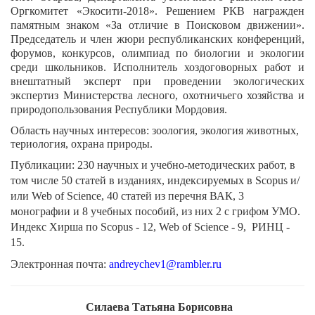
Оргкомитет «Экосити-2018». Решением РКВ награжден
памятным знаком «За отличие в Поисковом движении».
Председатель и член жюри республиканских конференций,
форумов, конкурсов, олимпиад по биологии и экологии
среди школьников. Исполнитель хоздоговорных работ и
внештатный эксперт при проведении экологических
экспертиз Министерства лесного, охотничьего хозяйства и
природопользования Республики Мордовия.
Область научных интересов: зоология, экология животных,
териология, охрана природы.
Публикации: 230 научных и учебно-методических работ, в
том числе 50 статей в изданиях, индексируемых в Scopus и/
или Web of Science, 40 статей из перечня ВАК, 3
монографии и 8 учебных пособий, из них 2 с грифом УМО.
Индекс Хирша по Scopus - 12, Web of Science - 9, РИНЦ -
15.
Электронная почта:
andreychev1@rambler.ru
Силаева Татьяна Борисовна