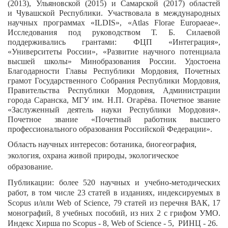
(2013), Ульяновской (2015) и Самарской (2017) областей
и Чувашской Республики. Участвовала в международных
научных программах «ILDIS», «Atlas Florae Europaeae».
Исследования под руководством Т. Б. Силаевой
поддерживались грантами: ФЦП «Интеграция»,
«Университеты России», «Развитие научного потенциала
высшей школы» Минобразования России. Удостоена
Благодарности Главы Республики Мордовия, Почетных
грамот Государственного Собрания Республики Мордовия,
Правительства Республики Мордовия, Администрации
города Саранска, МГУ им. Н.П. Огарёва. Почетное звание
«Заслуженный деятель науки Республики Мордовия».
Почетное звание «Почетный работник высшего
профессионального образования Российской Федерации».
Область научных интересов: ботаника, биогеография,
экология, охрана живой природы, экологическое
образование.
Публикации: более 520 научных и учебно-методических
работ, в том числе 23 статей в изданиях, индексируемых в
Scopus и/или Web of Science, 79 статей из перечня ВАК, 17
монографий, 8 учебных пособий, из них 2 с грифом УМО.
Индекс Хирша по Scopus - 8, Web of Science - 5, РИНЦ - 26.