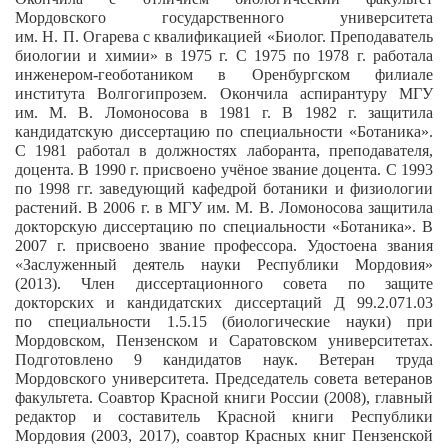
Мордовского государственного университета
им. Н. П. Огарева с квалификацией «Биолог. Преподаватель
биологии и химии» в 1975 г. С 1975 по 1978 г. работала
инженером-геоботаником в Оренбургском филиале
института Волгогипрозем. Окончила аспирантуру МГУ
им. М. В. Ломоносова в 1981 г. В 1982 г. защитила
кандидатскую диссертацию по специальности «Ботаника».
С 1981 работал в должностях лаборанта, преподавателя,
доцента. В 1990 г. присвоено учёное звание доцента. С 1993
по 1998 гг. заведующий кафедрой ботаники и физиологии
растений. В 2006 г. в МГУ им. М. В. Ломоносова защитила
докторскую диссертацию по специальности «Ботаника». В
2007 г. присвоено звание профессора. Удостоена звания
«Заслуженный деятель науки Республики Мордовия»
(2013). Член диссертационного совета по защите
докторских и кандидатских диссертаций Д 99.2.071.03
по специальности 1.5.15 (биологические науки) при
Мордовском, Пензенском и Саратовском университетах.
Подготовлено 9 кандидатов наук. Ветеран труда
Мордовского университета. Председатель совета ветеранов
факультета. Соавтор Красной книги России (2008), главный
редактор и составитель Красной книги Республики
Мордовия (2003, 2017), соавтор Красных книг Пензенской