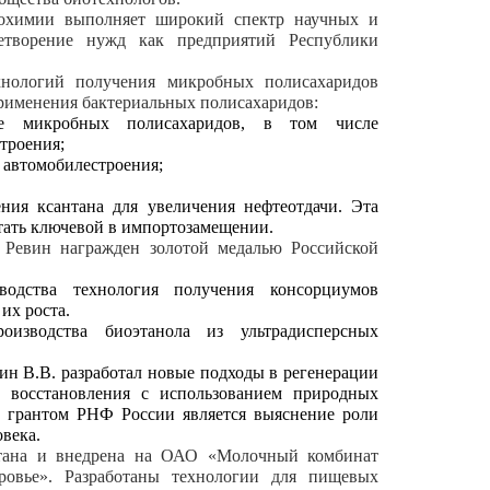
иохимии выполняет широкий спектр научных и
летворение нужд как предприятий Республики
хнологий получения микробных полисахаридов
 применения бактериальных полисахаридов:
ве микробных полисахаридов, в том числе
троения;
 автомобилестроения;
ния ксантана для увеличения нефтеотдачи. Эта
тать ключевой в импортозамещении.
 Ревин награжден золотой медалью Российской
одства технология получения консорциумов
их роста.
роизводства биоэтанола из ультрадисперсных
ин В.В. разработал новые подходы в регенерации
восстановления с использованием природных
 грантом РНФ России является выяснение роли
века.
отана и внедрена на ОАО «Молочный комбинат
ровье». Разработаны технологии для пищевых