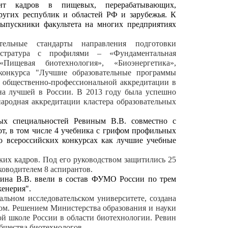
ит кадров в пищевых, перерабатывающих,
ругих республик и областей РФ и зарубежья. К
Выпускники факультета на многих предприятиях
ательные стандарты
направления подготовки
истратура с профилями – «Фундаментальная
«Пищевая биотехнология», «Биоэнергетика»,
 конкурса "Лучшие образовательные программы
общественно-профессиональной аккредитации в
ана лучшей в России. В 2013 году была успешно
ародная аккредитации кластера образовательных
ых специальностей Ревиным В.В. совместно с
от, в том числе 4 учебника с грифом профильных
 всероссийских конкурсах как лучшие учебные
ких кадров. Под его руководством защитились 25
уководителем 8 аспирантов.
евина В.В. ввели в состав ФУМО России по трем
енерия".
льном исследовательском университете, создана
жом. Решением Министерства образования и науки
ой школе России в области биотехнологии. Ревин
бщества биотехнологов.