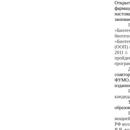
Откры
фармац
настоя
занима
«Биоте
биотех
«Биоте
(ООП) 
2011 г
пройде
програ
соавтор
ФУМО. 
издания
кандида
образов
мощнейш
РФ колл
В.В. во