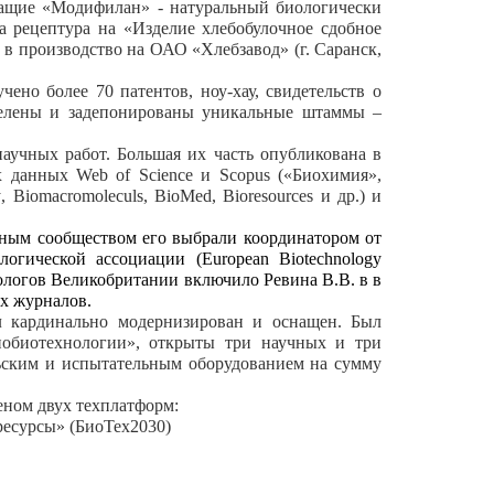
жащие «Модифилан» - натуральный биологически
а рецептура на «Изделие хлебобулочное сдобное
в производство на ОАО «Хлебзавод» (г. Саранск,
ено более 70 патентов, ноу-хау, свидетельств о
делены и задепонированы уникальные штаммы –
аучных работ. Большая их часть опубликована в
ах данных
Web
of
Science
и
Scopus
(«Биохимия»,
y
,
Biomacromoleculs
,
BioMed
,
Bioresources
и др.) и
чным сообществом его выбрали координатором от
огической ассоциации (European Biotechnology
иологов Великобритании включило Ревина В.В. в в
их журналов.
л кардинально модернизирован и оснащен. Был
нобиотехнологии», открыты три научных и три
ьским и испытательным оборудованием на сумму
еном двух техплатформ:
ресурсы» (БиоТех2030)