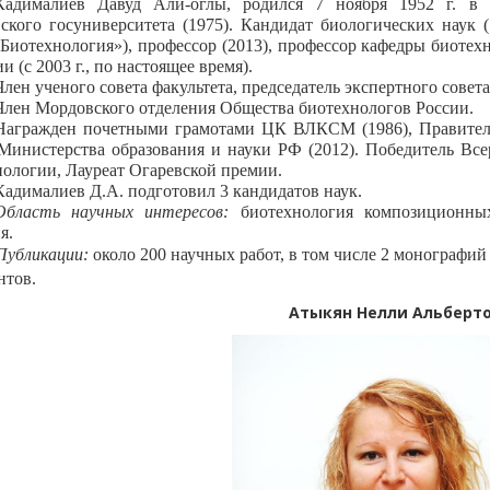
Кадималиев Давуд Али-оглы, родился 7 ноября 1952 г. в 
ского госуниверситета (1975). Кандидат биологических наук (
«Биотехнология»), профессор (2013), профессор кафедры биоте
и (с 2003 г., по настоящее время).
Член ученого совета факультета, председатель экспертного совет
Член Мордовского отделения Общества биотехнологов России.
Награжден почетными грамотами ЦК ВЛКСМ (1986), Правитель
 Министерства образования и науки РФ (2012). Победитель Вс
ологии, Лауреат Огаревской премии.
Кадималиев Д.А. подготовил 3 кандидатов наук.
Область научных интересов:
биотехнология композиционных
я.
Публикации:
около 200 научных работ, в том числе 2 монографий
нтов.
Атыкян Нелли Альберт