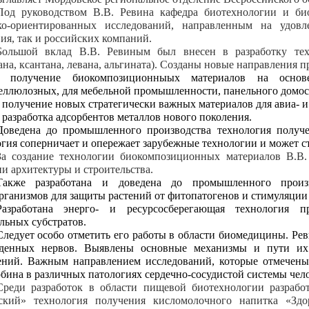
Под руководством В.В. Ревина кафедра биотехнологии и б
ко-ориентированных исследований, направленным на удов
ия, так и российских компаний.
Большой вклад В.В. Ревиным был внесен в разработку те
ана, ксантана, левана, альгината). Созданы новые направления
- получение биокомпозиционныых материалов на осно
еллюлозных, для мебельной промышленности, панельного домос
- получение новых стратегически важных материалов для авиа- и
- разработка адсорбентов металлов нового поколения.
Доведена до промышленного производства технология получе
гия соперничает и опережает зарубежные технологии и может с
За создание технологии биокомпозиционных материалов В.В.
и архитектуры и строительства.
Также разработана и доведена до промышленного произв
ганизмов для защиты растений от фитопатогенов и стимуляции 
Разработана энерго- и ресурсосберегающая технология п
льных субстратов.
Следует особо отметить его работы в области биомедицины. Рев
денных нервов. Выявлены основные механизмы и пути их 
ений. Важным направлением исследований, которые отмечены
бина в различных патологиях сердечно-сосудистой системы чело
Среди разработок в области пищевой биотехнологии разраб
ский» технология получения кисломолочного напитка «Здо