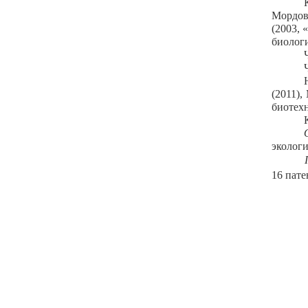
Мордов
(2003, 
биологи
(2011),
биотехн
экологи
16 пате