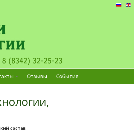
такты
Отзывы
События
хнологии,
кий состав