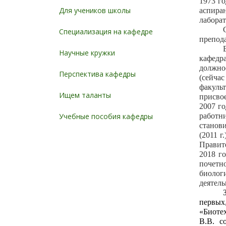
1973 го
Для учеников школы
аспира
лабора
Специализация на кафедре
препода
Научные кружки
кафедр
должно
Перспектива кафедры
(сейчас
факуль
Ищем таланты
присвое
2007 г
работн
Учебные пособия кафедры
станов
(2011 г
Правите
2018 г
почетн
биолог
деятел
первых
«Биоте
В.В. с