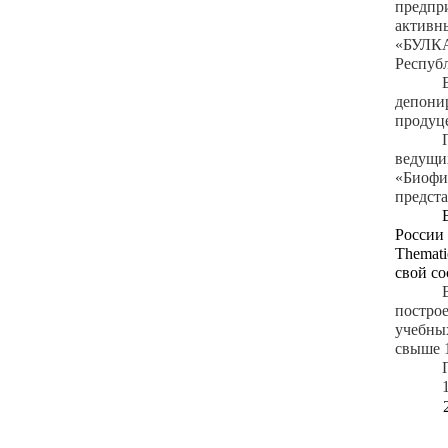
предпр
активн
«БУЛКА 
Респуб
депони
продуц
ведущи
«Биофи
предста
России
Themati
свой со
постро
учебны
свыше 1