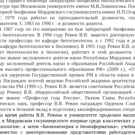
да старшего инженера лаборатории биофизики биологического 
нтуре при Московском университете имени М.В.Ломоносова. По
торией биофизики Мордовского госуниверситета имени Н.П.Огар
С 1979 года работал на преподавательской должности, сн
вателем. С 1983 по 1990 г - в должности доцента.
В 1987 году по его инициативе на базе лабораторий биофизи
а биотехнологии. В 1990 году Ревин В.В. защитил докторскую 
сти профессора по кафедре биотехнологии, а с 1992 года в 
 кафедра биотехнологии и биохимии). В 1991 году Ревин В.В. и
тет биотехнологии и биологии), работает в этой должности
но звание заслуженного деятеля науки Республики Мордовия, в
оду заслуженный деятель науки и образования Российской Ака
ик высшего профессионального образования РФ» (2009 г.), 
ился лауреатом Государственной премии РМ в области науки и 
.). Награжден золотой медалью Российской академии архитектуры
льства РМ (1999 г.). Ревин В.В. является советником Российс
оду Ревину В.В. общероссийской общественной организацией 
ое звание «Профессор года России». Указом Главы Респуб
ических наук, профессор В.В. Ревин награжден Орденом Слав
ьности и большой вклад в подготовку квалифицированных специ
За время работы В.В. Ревина в университете проделана масш
, в Мордовском госуниверситете впервые среди классических у
хнология», а затем «Биоинженерия и биоинформатика», учебн
овместно с заинтересованными представителями работодате