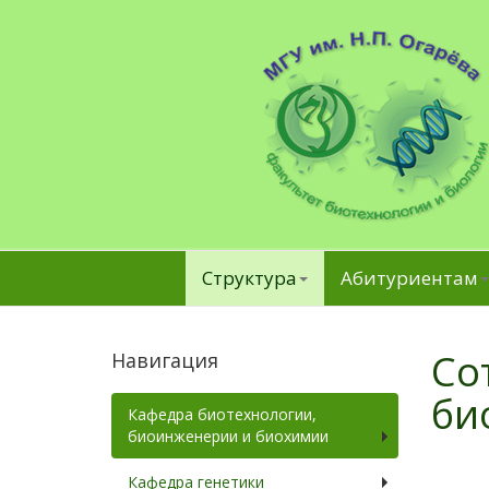
Структура
Абитуриентам
Со
Навигация
би
Кафедра биотехнологии,
биоинженерии и биохимии
Кафедра генетики