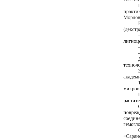
практи
Мордов
(декстр
лигноц
техноло
академи
микроор
растите
повреж
соедин
гемогло
«Саран