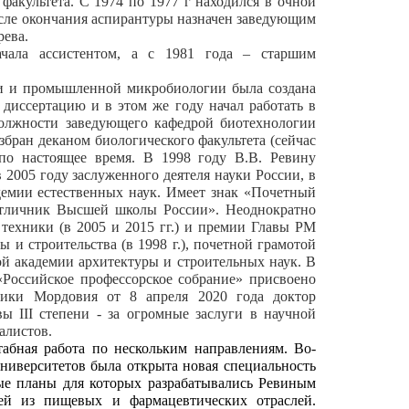
факультета. С 1974 по 1977 г находился в очной
сле окончания аспирантуры назначен заведующим
ева.
ачала ассистентом, а с 1981 года – старшим
ки и промышленной микробиологии была создана
диссертацию и в этом же году начал работать в
должности заведующего кафедрой биотехнологии
збран деканом биологического факультета (сейчас
 по настоящее время. В 1998 году В.В. Ревину
 2005 году заслуженного деятеля науки России, в
демии естественных наук. Имеет знак «Почетный
«Отличник Высшей школы России». Неоднократно
техники (в 2005 и 2015 гг.) и премии Главы РМ
 и строительства (в 1998 г.), почетной грамотой
кой академии архитектуры и строительных наук. В
«Российское профессорское собрание» присвоено
лики Мордовия от 8 апреля 2020 года доктор
ы III степени - за огромные заслуги в научной
алистов.
табная работа по нескольким направлениям. Во-
ниверситетов была открыта новая специальность
ые планы для которых разрабатывались Ревиным
лей из пищевых и фармацевтических отраслей.