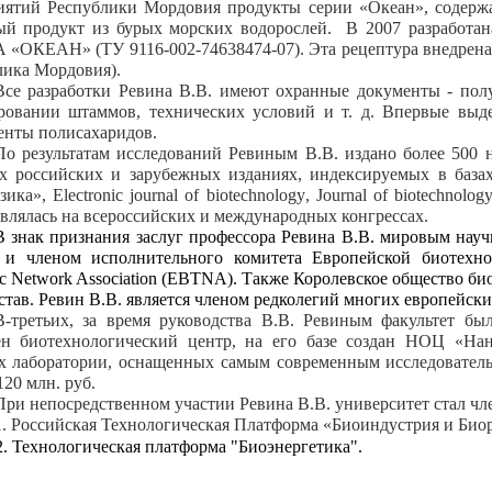
иятий Республики Мордовия п
родукты серии «Океан», содер
ый продукт из бурых морских водорослей. В 2007 разработан
«ОКЕАН» (ТУ 9116-002-74638474-07). Эта рецептура внедрена 
лика Мордовия).
Все разработки Ревина В.В. имеют охранные документы - получ
ровании штаммов, технических условий и т. д. Впервые вы
енты полисахаридов.
По результатам исследований Ревиным В.В. издано более 500 н
х российских и зарубежных изданиях, индексируемых в баз
зика»,
Electronic
journal
of
biotechnology
,
Journal
of
biotechnolog
влялась на всероссийских и международных конгрессах.
В знак признания заслуг профессора Ревина В.В. мировым нау
 и членом исполнительного комитета Европейской биотехнол
c Network Association (EBTNA). Также Королевское общество б
став. Ревин В.В. является членом редколегий многих европейск
В-третьих, за время руководства В.В. Ревиным
факультет бы
ен биотехнологический центр, на его базе создан НОЦ «На
х лаборатории, оснащенных самым современным исследовател
20 млн. руб.
При непосредственном участии Ревина В.В. университет стал чл
1. Российская Технологическая Платформа «Биоиндустрия и Био
2. Технологическая платформа "Биоэнергетика".