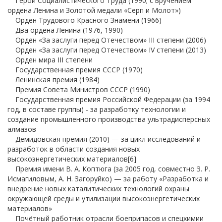
Герой Социалистического Труда (1990; с вручением
ордена Ленина и Золотой медали «Серп и Молот»)
Орден Трудового Красного Знамени (1966)
Два ордена Ленина (1976, 1990)
Орден «За заслуги перед Отечеством» III степени (2006)
Орден «За заслуги перед Отечеством» IV степени (2013)
Орден мира III степени
Государственная премия СССР (1970)
Ленинская премия (1984)
Премия Совета Министров СССР (1990)
Государственная премия Российской Федерации (за 1994
год, в составе группы) - за разработку технологии и
создание промышленного производства ультрадисперсных
алмазов
Демидовская премия (2010) — за цикл исследований и
разработок в области создания новых
высокоэнергетических материалов[6]
Премия имени В. А. Коптюга (за 2005 год, совместно З. Р.
Исмагиловым, А. Н. Загоруйко) — за работу «Разработка и
внедрение новых каталитических технологий охраны
окружающей среды и утилизации высокоэнергетических
материалов»
Почётный работник отрасли боеприпасов и спецхимии