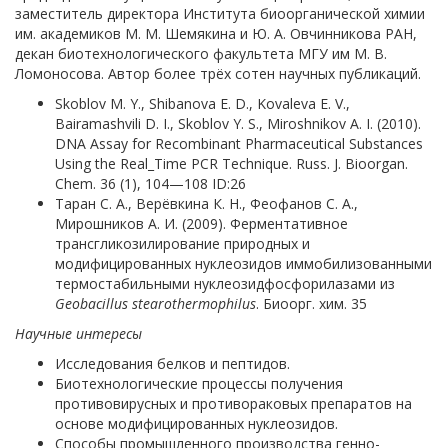
заместитель директора Института биоорганической химии
им. академиков М. М. Шемякина и Ю. А. Овчинникова РАН,
декан биотехнологического факультета МГУ им М. В.
Ломоносова. Автор более трёх сотен научных публикаций.
Skoblov M. Y., Shibanova E. D., Kovaleva E. V.,
Bairamashvili D. I., Skoblov Y. S., Miroshnikov A. I. (2010).
DNA Assay for Recombinant Pharmaceutical Substances
Using the Real_Time PCR Technique. Russ. J. Bioorgan.
Chem. 36 (1), 104—108 ID:26
Таран С. А., Верёвкина К. Н., Феофанов С. А.,
Мирошников А. И. (2009). Ферментативное
трансгликозилирование природных и
модифицированных нуклеозидов иммобилизованными
термостабильными нуклеозидфосфорилазами из
Geobacillus stearothermophilus
. Биоорг. хим. 35
Научные интересы
Исследования белков и пептидов.
Биотехнологические процессы получения
противовирусных и противораковых препаратов на
основе модифицированных нуклеозидов.
Способы промышленного производства генно-