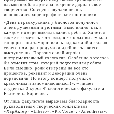
насыщенной, а артисты искренне дарили свое
творчество. Со сцены звучали песни,
исполнялись хореографические постановки.
«День первокурсника у биологов получился
очень душевным и уютным. Было видно, как в
каждом номере выкладывались ребята. Хочется
также и отметить костюмы, в которых выступали
танцоры: они заморочились над каждой деталью
своего номера, продумали идейность своего
выступления. Поразил своей игрой и
инструментальный коллектив. Особенно хотелось
бы отметит стэм, который подготовили ребята.
Было смешно, роли отыграны на все сто
процентов, реквизит и декорации очень
порадовали. По итогу концерт получился
красочным и запоминающимся!», – пишет
студентка 2 курса Филологического факультета
Екатерина Борисова.
От лица факультета выражаем благодарность
руководителям творческих коллективов
«ХарАктер» «Libero», «ProVoice», «Anesthesia»: