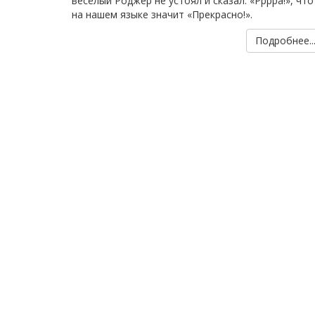
весёлый Роджер не устоял и сказал: «Рррра!», что
на нашем языке значит «Прекрасно!».
Подробнее..