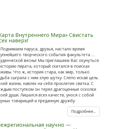
Карта Внутреннего Мира» Свистать
сех наверх!
Поднимаем паруса, друзья, настало время
рупнейшего творческого события факультета …
туденческой весны! Мы приглашаем Вас окунуться
 историю пирата, который скитался в поисках
аживы. Что ж, история стара, как мир, только
удьба сыграла с ним злую шутку. Слепо искав цель
воей жизни, навлек на себя проклятие свитка. С
аждым поступком он терял драгоценные осколки
воей души. Лишался всех качеств, унося с собой
ерных товарищей и преданную дружбу.
Подробнее...
ежрегиональная научно —