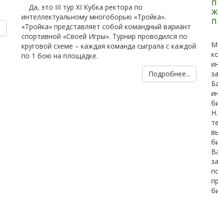
п
Да, это III тур XI Кубка ректора по
ж
интеллектуальному многоборью «Тройка».
п
«Тройка» представляет собой командный вариант
.
спортивной «Своей Игры». Турнир проводился по
М
круговой схеме – каждая команда сыграла с каждой
к
по 1 бою на площадке.
и
Подробнее...
з
Б
и
б
Н
т
в
б
В
з
п
п
б