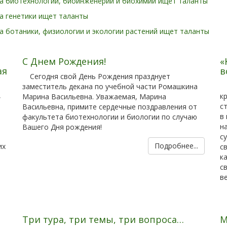
а биотехнологии, биоинженерии и биохимии ищет таланты
а генетики ищет таланты
 ботаники, физиологии и экологии растений ищет таланты
С Днем Рождения!
«
ая
в
Сегодня свой День Рождения празднует
заместитель декана по учебной части Ромашкина
,
к
Марина Васильевна. Уважаемая, Марина
с
Васильевна, примите сердечные поздравления от
в
факультета биотехнологии и биологии по случаю
н
Вашего Дня рождения!
с
Подробнее...
их
с
к
с
в
Три тура, три темы, три вопроса…
М