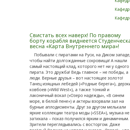
Кафедр
Кафедр
Кафедра
Свистать всех наверх! По правому
борту корабля виднеется Студенческ
весна «Карта Внутреннего мира»!
Побывали с пиратами на Руси, на Диком западе
чтобы найти долгожданные сокровища! А нашли
самый настоящий клад, которого нет ни у одного
пирата. Это дружба! Ведь главное – не победы, а
люди. Верные друзья – вот настоящее золото!
Танец изящных лебедей («Родные берега»), дерзк
ковбоев («Wild West»), а также тонкий и
лаконичный вокал («Озеро надежды», «В синем
море, в белой пене») и актеры взорвали зал на
бурные аплодисменты. Друг за другом мелькали
яркие коллекции театра моды («SSEA»), музыка не
затихала – показ получился ярким и динамичным.
Зрители переглядывались с восторгом. Даже