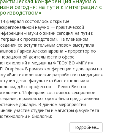
рактическая конференция «Науки о
изни сегодня: на пути к интеграции с
роизводством»
14 февраля состоялось открытие
ежрегиональной научно — практической
онференции «Науки о жизни сегодня: на пути к
нтеграции с производством». На пленарном
аседании со вступительным словом выступила
алыкова Лариса Александровна – проректор по
нновационной деятельности в сфере
иотехнологий и медицины ФГБОУ ВО «МГУ им.
.П. Огарёва» В рамках конференции с докладом на
ему «Биотехнологические разработки в медицине»
ыступил декан факультета биотехнологии и
иологии, д.б.н. профессор — Ревин Виктор
асильевич. 15 февраля состоялось секционное
аседание, в рамках которого были представлены
остерные доклады. В данном мероприятии
риняли участие студенты и магистры факультета
иотехнологии и биологии:
Подробнее...