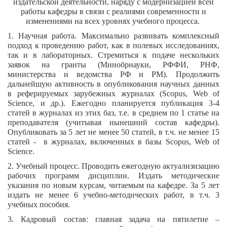
издательской деятельности, наряду с модернизацией всей
работы кафедры в связи с реалиями современности и
изменениями на всех уровнях учебного процесса.
1. Научная работа. Максимально развивать комплексный
подход к проведению работ, как в полевых исследованиях,
так и в лабораторных. Стремиться к подаче нескольких
заявок на гранты (Минобрнауки, РФФИ, РНФ,
министерства и ведомства РФ и РМ). Продолжить
дальнейшую активность в опубликования научных данных
в реферируемых зарубежных журналах (Scopus, Web of
Science, и др.). Ежегодно планируется публикация 3-4
статей в журналах из этих баз, т.е. в среднем по 1 статье на
преподавателя (учитывая нынешний состав кафедры).
Опубликовать за 5 лет не менее 50 статей, в т.ч. не менее 15
статей - в журналах, включенных в базы Scopus, Web of
Science.
2. Учебный процесс. Проводить ежегодную актуализизацию
рабочих программ дисциплин. Издать методические
указания по новым курсам, читаемым на кафедре. За 5 лет
издать не менее 6 учебно-методических работ, в т.ч. 3
учебных пособия.
3. Кадровый состав: главная задача на пятилетие –