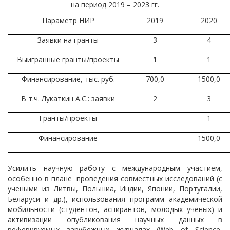
на период 2019 – 2023 гг.
Параметр НИР
2019
2020
Заявки на гранты
3
4
Выигранные гранты/проекты
1
1
Финансирование, тыс. руб.
700,0
1500,0
В т.ч. Лукаткин А.С.: заявки
2
3
Гранты/проекты
-
1
Финансирование
-
1500,0
Усилить научную работу с международным участием,
особенно в плане проведения совместных исследований (с
учеными из Литвы, Польшиа, Индии, Японии, Португалии,
Беларуси и др.), использования программ академической
мобильности (студентов, аспирантов, молодых ученых) и
активизации опубликования научных данных в
реферируемых зарубежных журналах (Web of Science,